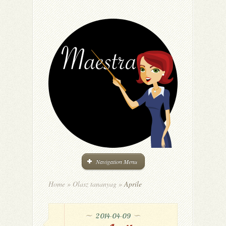
Navigation Menu
Home
»
Olasz tananyag
»
Aprile
2014-04-09