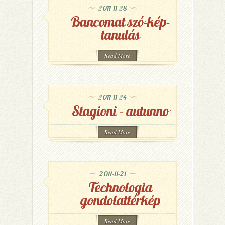
2011-11-28
Bancomat szó-kép-
tanulás
Read More
2011-11-24
Stagioni – autunno
Read More
2011-11-21
Technologia
gondolattérkép
Read More