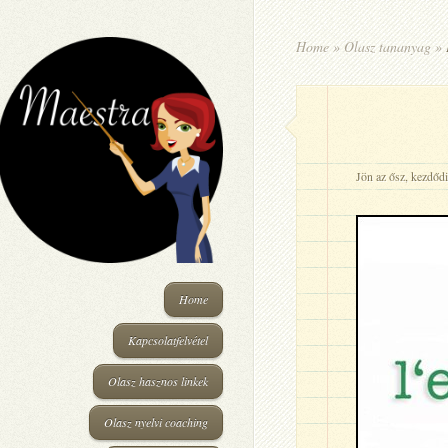
Home
»
Olasz tananyag
»
Jön az ősz, kezdőd
Home
Kapcsolatfelvétel
Olasz hasznos linkek
Olasz nyelvi coaching