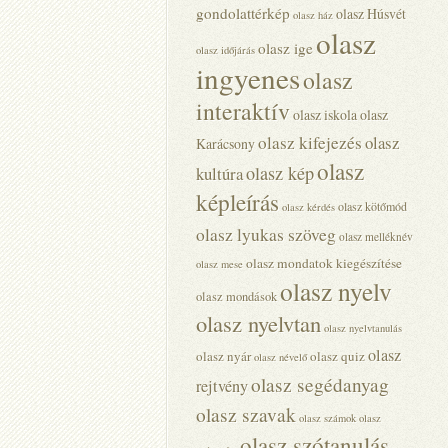
gondolattérkép
olasz Húsvét
olasz ház
olasz
olasz ige
olasz időjárás
ingyenes
olasz
interaktív
olasz iskola
olasz
olasz kifejezés
olasz
Karácsony
olasz
olasz kép
kultúra
képleírás
olasz kötőmód
olasz kérdés
olasz lyukas szöveg
olasz melléknév
olasz mondatok kiegészítése
olasz mese
olasz nyelv
olasz mondások
olasz nyelvtan
olasz nyelvtanulás
olasz
olasz nyár
olasz quiz
olasz névelő
olasz segédanyag
rejtvény
olasz szavak
olasz számok
olasz
olasz szótanulás