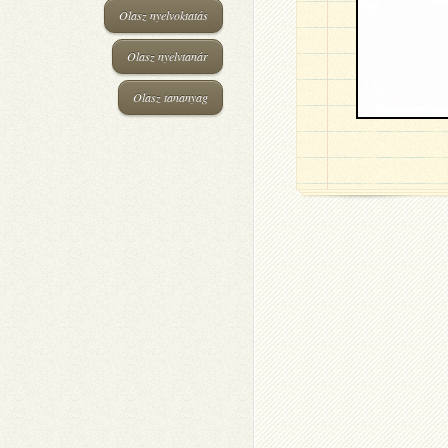
Olasz nyelvoktatás
Olasz nyelvtanár
Olasz tananyag