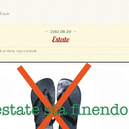
Estate
2013-08-30
Estate
ik az iskola, vége a nyárnak….