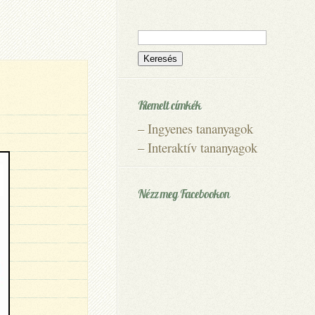
Keresés:
Kiemelt címkék
–
Ingyenes tananyagok
–
Interaktív tananyagok
Nézz meg Facebookon