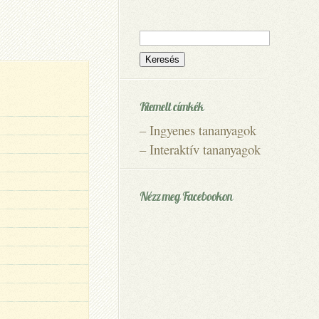
Keresés:
Kiemelt címkék
–
Ingyenes tananyagok
–
Interaktív tananyagok
Nézz meg Facebookon