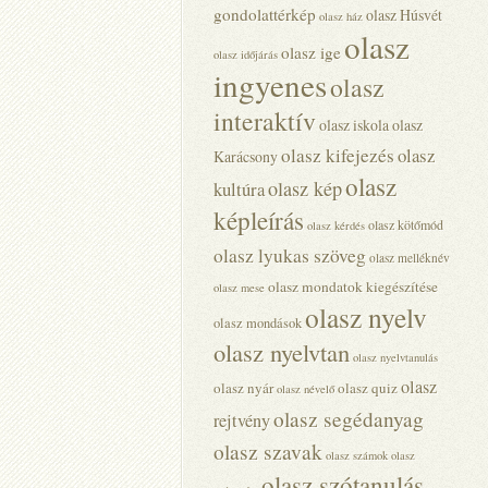
gondolattérkép
olasz Húsvét
olasz ház
olasz
olasz ige
olasz időjárás
ingyenes
olasz
interaktív
olasz iskola
olasz
olasz kifejezés
olasz
Karácsony
olasz
olasz kép
kultúra
képleírás
olasz kötőmód
olasz kérdés
olasz lyukas szöveg
olasz melléknév
olasz mondatok kiegészítése
olasz mese
olasz nyelv
olasz mondások
olasz nyelvtan
olasz nyelvtanulás
olasz
olasz nyár
olasz quiz
olasz névelő
olasz segédanyag
rejtvény
olasz szavak
olasz számok
olasz
olasz szótanulás