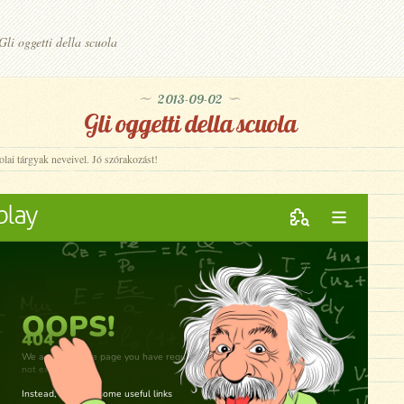
li oggetti della scuola
2013-09-02
Gli oggetti della scuola
olai tárgyak neveivel. Jó szórakozást!