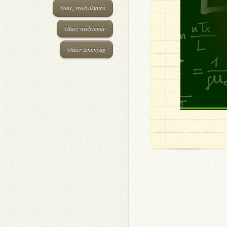
Olasz nyelvoktatás
Olasz nyelvtanár
Olasz tananyag