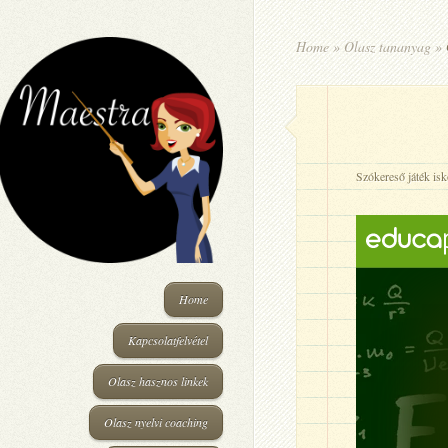
Home
»
Olasz tananyag
»
G
Szókereső játék isk
Home
Kapcsolatfelvétel
Olasz hasznos linkek
Olasz nyelvi coaching