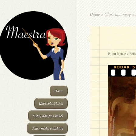
Home
»
Olasz tananyag
»
K
Buon Natale e Fel
Home
Kapcsolatfelvétel
Olasz hasznos linkek
Olasz nyelvi coaching