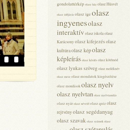
gondolattérkép
olasz Húsvét
olasz ház
olasz
olasz ige
olasz időjárás
ingyenes
olasz
interaktív
olasz iskola
olasz
olasz kifejezés
olasz
Karácsony
olasz
olasz kép
kultúra
képleírás
olasz kötőmód
olasz kérdés
olasz lyukas szöveg
olasz melléknév
olasz mondatok kiegészítése
olasz mese
olasz nyelv
olasz mondások
olasz nyelvtan
olasz nyelvtanulás
olasz
olasz nyár
olasz quiz
olasz névelő
olasz segédanyag
rejtvény
olasz szavak
olasz számok
olasz
olasz szótanulás