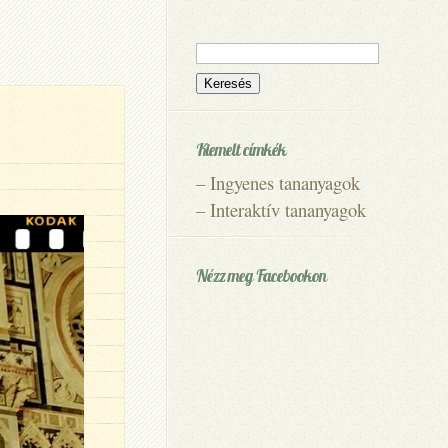
Keresés:
Kiemelt címkék
–
Ingyenes tananyagok
–
Interaktív tananyagok
Nézz meg Facebookon