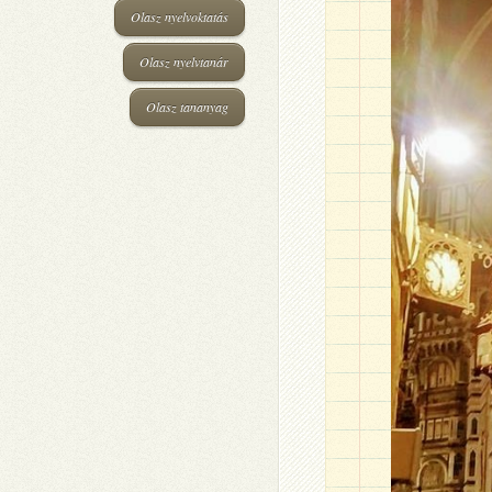
Olasz nyelvoktatás
Olasz nyelvtanár
Olasz tananyag