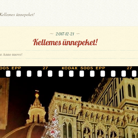
ellemes ünnepeket!
2017-12-21
Kellemes ünnepeket!
ice Anno nuovo!