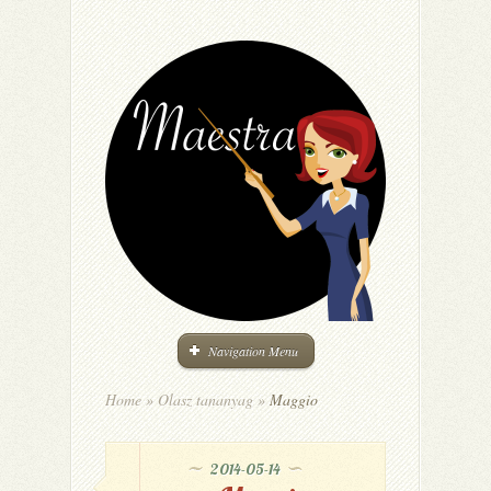
Navigation Menu
Home
»
Olasz tananyag
»
Maggio
2014-05-14