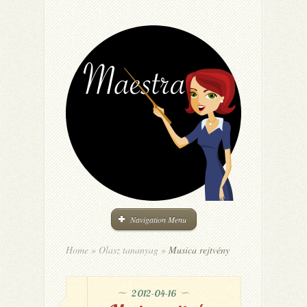
Navigation Menu
Home
»
Olasz tananyag
»
Musica rejtvény
2012-04-16