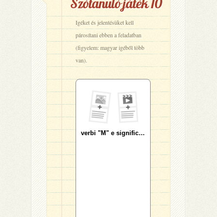
Szótanuló játék 10
Igéket és jelentésüket kell
párosítani ebben a feladatban
(figyelem: magyar igéből több
van).