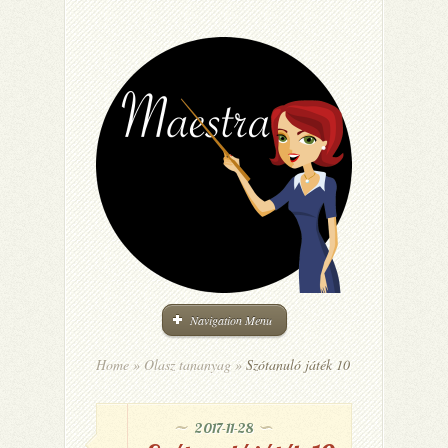
Navigation Menu
Home
»
Olasz tananyag
»
Szótanuló játék 10
2017-11-28