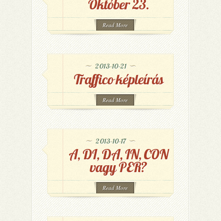
Október 23.
Read More
2013-10-21
Traffico képleírás
Read More
2013-10-17
A, DI, DA, IN, CON
vagy PER?
Read More