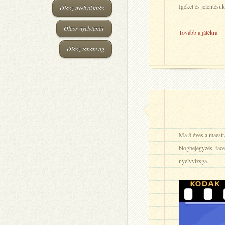
Igéket és jelentésü
Olasz nyelvoktatás
Olasz nyelvtanár
Tovább a játékra
Olasz tananyag
Ma 8 éves a maestr
blogbejegyzés, face
nyelvvizsga.