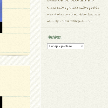
szószedet
olasz szöveg
olasz szövegértés
olasz videó
olasz zene
olasz vers
olasz tél
olasz ünnep
olasz Újév
olasz ősz
Archívum
Archívum