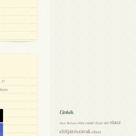
, 37
ikeres
Címkék
olasz
olasz dal
olasz család
olasz Befana
elöljárószavak
olasz