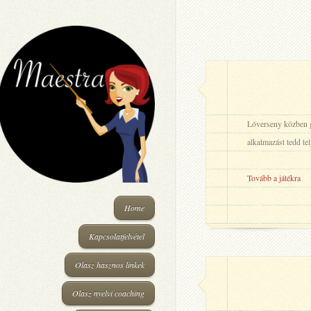
Lóverseny közben gy
alkalmazást tedd te
Tovább a játékra
Home
Kapcsolatfelvétel
Olasz hasznos linkek
Olasz nyelvi coaching