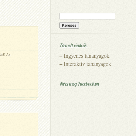
Keresés:
Kiemelt címkék
zást! Az
–
Ingyenes tananyagok
–
Interaktív tananyagok
Nézz meg Facebookon