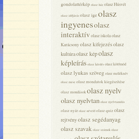
gondolattérkép
olasz Húsvét
olasz ház
olasz
olasz ige
olasz időjárás
ingyenes
olasz
interaktív
olasz iskola
olasz
olasz kifejezés
olasz
Karácsony
olasz
olasz kép
kultúra
képleírás
olasz kötőmód
olasz kérdés
olasz lyukas szöveg
olasz melléknév
olasz mondatok kiegészítése
olasz mese
olasz nyelv
olasz mondások
olasz nyelvtan
olasz nyelvtanulás
olasz
olasz nyár
olasz quiz
olasz névelő
olasz segédanyag
rejtvény
olasz szavak
olasz számok
olasz
olasz szótanulás