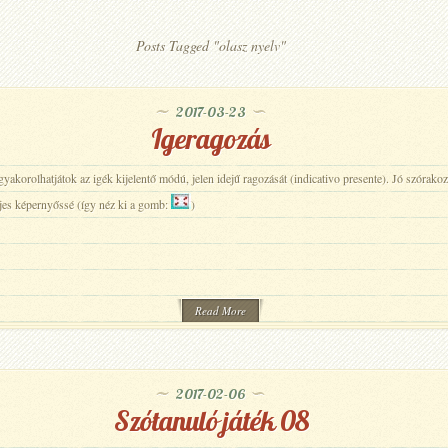
Posts Tagged "olasz nyelv"
2017-03-23
Igeragozás
akorolhatjátok az igék kijelentő módú, jelen idejű ragozását (indicativo presente). Jó szórako
ljes képernyőssé (így néz ki a gomb:
)
Read More
2017-02-06
Szótanuló játék 08