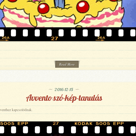
Read More
2016-12-15
Avvento szó-kép-tanulás
venthez kapcsolódnak.