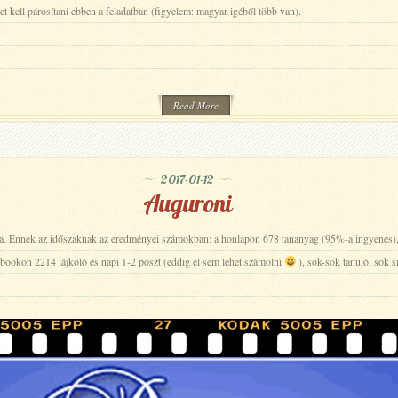
ket kell párosítani ebben a feladatban (figyelem: magyar igéből több van).
Read More
2017-01-12
Auguroni
a. Ennek az időszaknak az eredményei számokban: a honlapon 678 tananyag (95%-a ingyenes)
bookon 2214 lájkoló és napi 1-2 poszt (eddig el sem lehet számolni
), sok-sok tanuló, sok s