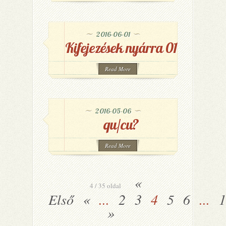
2016-06-01
Kifejezések nyárra 01
Read More
2016-05-06
qu/cu?
Read More
«
4 / 35 oldal
Első
«
...
2
3
4
5
6
...
1
»